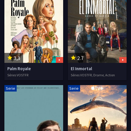
3,3
2.7
Palm Royale
El Inmortal
Séries VOSTFR
Séries VOSTFR, Drame, Action
Serie
Serie