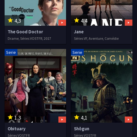
4,3
4.4
The Good Doctor
Jane
Drame, Séries VOSTFR, 2017
Séries VF, Aventure, Comédie
Serie
Serie
1.3
4,1
Obituary
Shōgun
Séries VOSTFR
Séries VOSTFR