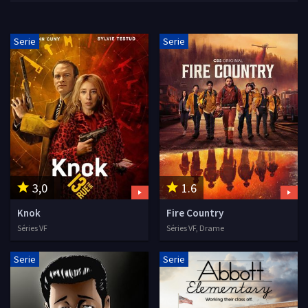
Serie
Serie
3,0
1.6
Knok
Fire Country
Séries VF
Séries VF, Drame
Serie
Serie