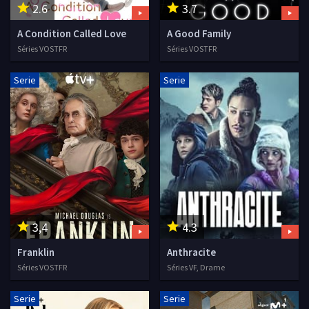
2.6
3.7
A Condition Called Love
A Good Family
Séries VOSTFR
Séries VOSTFR
Serie
Serie
3,4
4.3
Franklin
Anthracite
Séries VOSTFR
Séries VF, Drame
Serie
Serie