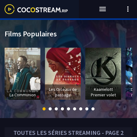
Films Populaires
Les Oiseaux de
Kaamelott
Dra
La Communion
passage
Premier volet
mo
TOUTES LES
SÉRIES
STREAMING - PAGE 2