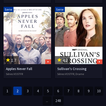
Serie
Serie
1.7
4.2
Apples Never Fall
Sullivan's Crossing
Séries VOSTFR
Séries VOSTFR, Drame
1
2
3
4
5
6
7
8
9
10
...
248