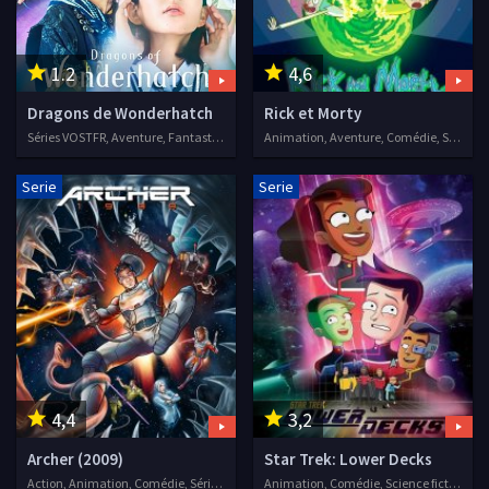
1.2
4,6
Dragons de Wonderhatch
Rick et Morty
Séries VOSTFR, Aventure, Fantastique, Action, Animation
Animation, Aventure, Comédie, Science fiction, Séries VF, 2014
Serie
Serie
4,4
3,2
Archer (2009)
Star Trek: Lower Decks
Action, Animation, Comédie, Séries VOSTFR, 2009
Animation, Comédie, Science fiction, Séries VOSTFR, 2020