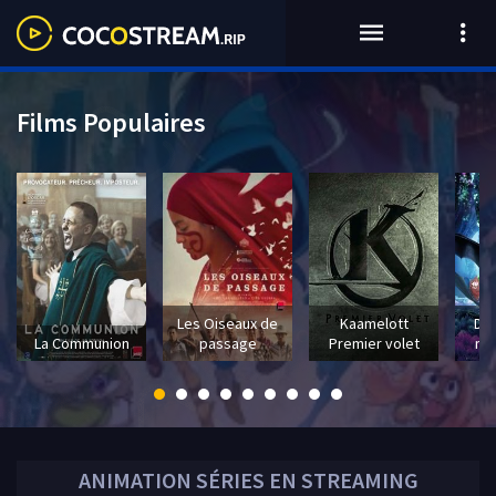
Films Populaires
Les Oiseaux de
Kaamelott
Dra
La Communion
passage
Premier volet
mo
ANIMATION
SÉRIES EN STREAMING