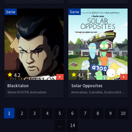
Serie
Serie
4.2
4,1
Blacktalon
Solar Opposites
Séries VOSTFR, Animation
Animation, Comédie, Science fiction, Séries VOSTFR, 2020
1
2
3
4
5
6
7
8
9
10
...
14