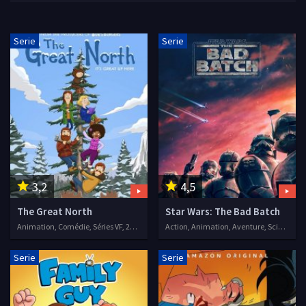
Serie
Serie
3,2
4,5
The Great North
Star Wars: The Bad Batch
Animation, Comédie, Séries VF, 2021
Action, Animation, Aventure, Science fiction, Séries VF, 2021
Serie
Serie