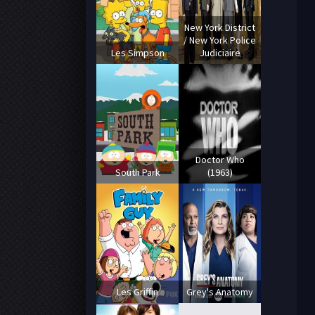
New York District
/ New York Police
Les Simpson
Judiciaire
Doctor Who
South Park
(1963)
Les Griffin
Grey's Anatomy