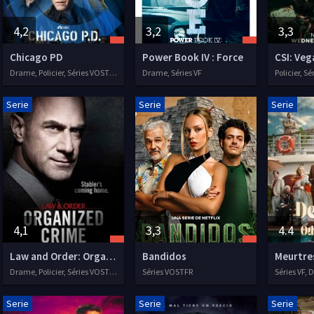
4,2
3,2
3,3
Chicago PD
Power Book IV : Force
CSI: Veg
Drame, Policier, Séries VOSTFR, 2014
Drame, Séries VF
Policier, S
Serie
Serie
Serie
4,1
3,3
4.4
Law and Order: Organized Crime
Bandidos
Drame, Policier, Séries VOSTFR, 2021
Séries VOSTFR
Séries VF,
Serie
Serie
Serie