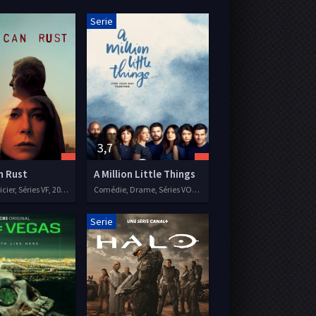
Serie
3,7
n Rust
A Million Little Things
Drame, Policier, Séries VF, 2021
Comédie, Drame, Séries VOSTFR, 2018
Serie