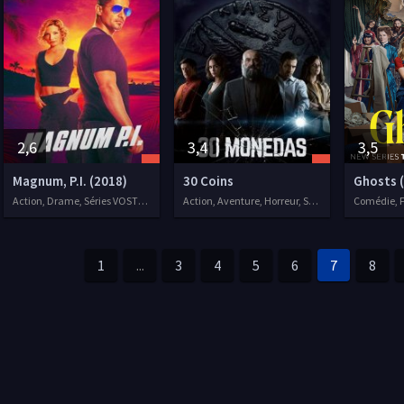
2,6
3,4
3,5
Magnum, P.I. (2018)
30 Coins
Ghosts 
Action, Drame, Séries VOSTFR, 2018
Action, Aventure, Horreur, Séries VOSTFR, 2020
1
...
3
4
5
6
7
8