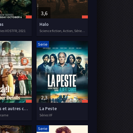
3,6
as
Halo
éries VOSTFR, 2021
Science fiction, Action, Séries VOSTFR
Serie
2,3
Meurtres et autres complications
La Peste
 Drame
Séries VF
Serie