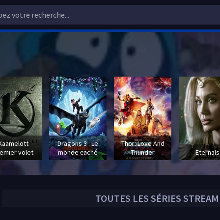
Kaamelott
Dragons 3 : Le
Thor: Love And
emier volet
monde caché
Thunder
Eternals
TOUTES LES
SÉRIES
STREAMI