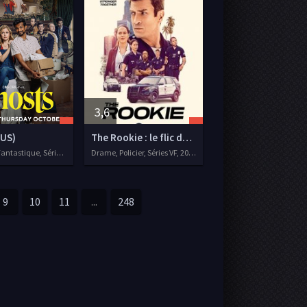
3,6
(US)
The Rookie : le flic de Los Angeles
Comédie, Fantastique, Séries VOSTFR, 2021
Drame, Policier, Séries VF, 2018
9
10
11
...
248