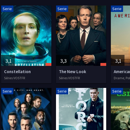
Serie
Serie
Serie
3,1
3,3
3,1
Constellation
The New Look
America
Séries VOSTFR
Séries VOSTFR
Serie
Serie
Serie