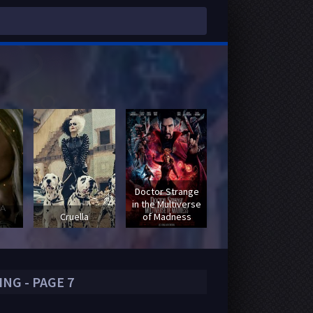
Doctor Strange
in the Multiverse
Fast & Furious :
Cruella
of Madness
Hobbs & Shaw
NG - PAGE 7