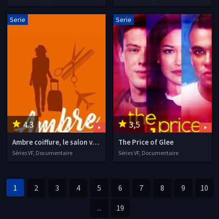
Serie
Serie
4.3
3,5
Ambre coiffure, le salon voyageur
The Price of Glee
Séries VF, Documentaire
Séries VF, Documentaire
1
2
3
4
5
6
7
8
9
10
...
19