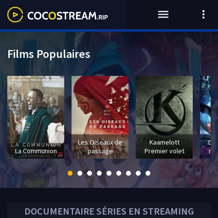
Films Populaires
Les Oiseaux de
Kaamelott
Dra
La Communion
passage
Premier volet
mo
DOCUMENTAIRE
SÉRIES EN STREAMING