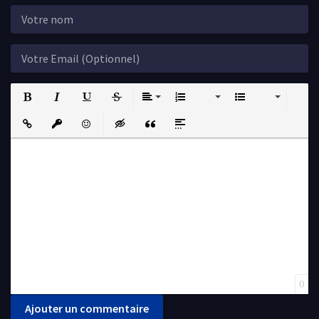
Bold
Italic
Underline
Strikethrough
Align
Ordered List
Unordered List
Insert Link
Insert protected link
Emoticons
Insert hidden text
Insert Quote
Insert spoiler
0
Ajouter un commentaire