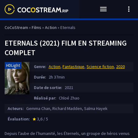
CoCoStream
»
Films
»
Action
» Eternals
ETERNALS (2021) FILM EN STREAMING
COMPLET
HDLight
Genre:
Action
,
Fantastique
,
Science fiction
,
2020
Durée:
2h 37min
Date de sortie:
2021
Réalisé par:
Chloé Zhao
Acteurs:
Gemma Chan, Richard Madden, Salma Hayek
Évaluation:
3,6 / 5
star_rate
Depuis l’aube de l’humanité, les Éternels, un groupe de héros venus