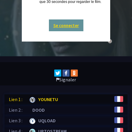
que 30 secondes pour regarder le film.
Se connecter
close
Signaler
Lien 1 :
YOUNETU
Lien 2 :
DOOD
Lien 3 :
UQLOAD
Lien 4 :
UPTOSTREAM