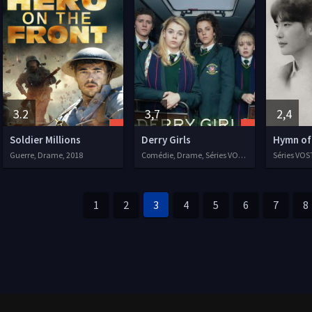
3.2
3,7
2,4
Soldier Millions
Derry Girls
Hymn of
Guerre, Drame, 2018
Comédie, Drame, Séries VOSTFR, 2018
Séries VOS
1
2
3
4
5
6
7
8