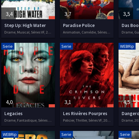
3,4
3,7
3,5
Step Up: High Water
Paradise Police
Das Boo
Drame, Musical, Séries VF, 2018
Animation, Comédie, Séries VF, 2018
Serie
Serie
WEBRip
4,0
3,1
4,5
Legacies
Les Rivières Pourpres
Dangero
Drame, Fantastique, Séries VOSTFR, 2018
Policier, Thriller, Séries VF, 2018
Drame, 20
WEBRip
Serie
Serie