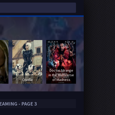
Doctor Strange
in the Multiverse
Fast & Furious :
Cruella
of Madness
Hobbs & Shaw
EAMING - PAGE 3