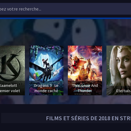
Kaamelott
Dragons 3 : Le
Thor: Love And
emier volet
monde caché
Thunder
Eternals
FILMS ET SÉRIES DE
2018
EN STR