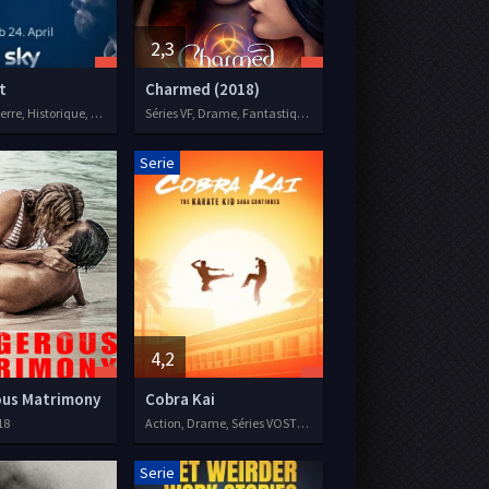
2,3
t
Charmed (2018)
Drame, Guerre, Historique, Séries VF, 2018
Séries VF, Drame, Fantastique, Thriller, 2018
Serie
4,2
us Matrimony
Cobra Kai
18
Action, Drame, Séries VOSTFR, 2018
Serie