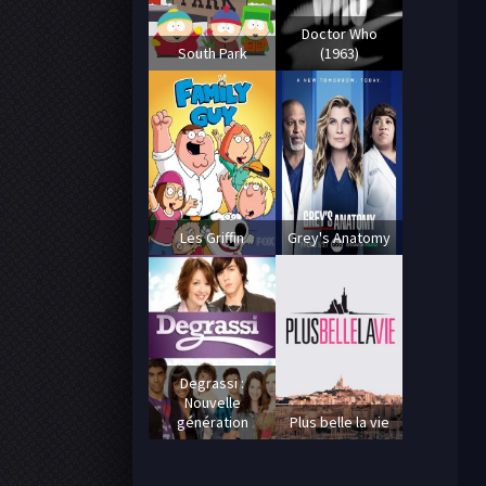
Doctor Who
South Park
(1963)
Les Griffin
Grey's Anatomy
Degrassi :
Nouvelle
génération
Plus belle la vie