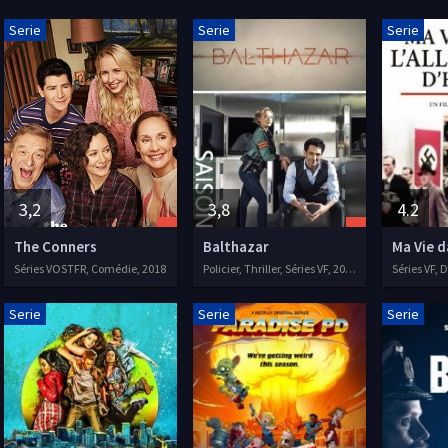
Serie
Serie
Serie
3,2
3,8
4.2
The Conners
Balthazar
Séries VOSTFR, Comédie, 2018
Policier, Thriller, Séries VF, 2018
Séries VF,
Serie
Serie
Serie