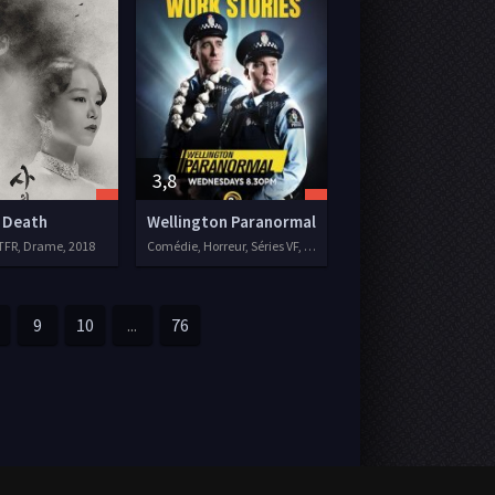
3,8
 Death
Wellington Paranormal
TFR, Drame, 2018
Comédie, Horreur, Séries VF, 2018
9
10
...
76