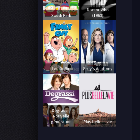
Doctor Who
South Park
(1963)
Les Griffin
Grey's Anatomy
Degrassi :
Nouvelle
génération
Plus belle la vie