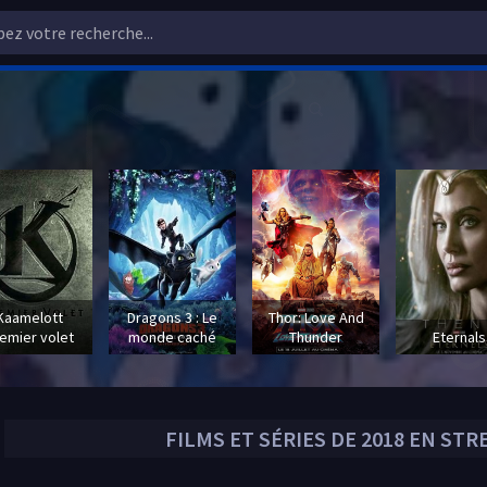
Kaamelott
Dragons 3 : Le
Thor: Love And
emier volet
monde caché
Thunder
Eternals
FILMS ET SÉRIES DE
2018
EN STRE