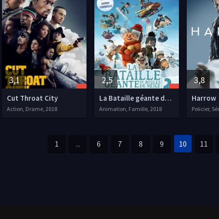
3,1
2,5
3,8
Cut Throat City
La Bataille géante de boules de neige 2, l'incroyable course de luge
Harrow
Action, Drame, 2018
Animation, Famille, 2018
Policier, Sé
1
...
6
7
8
9
10
11