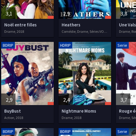
3,1
2,9
3,8
Noël entre filles
Heathers
Drame, 2018
Comédie, Drame, Séries VOSTFR, 2018
Drame, Ro
BDRIP
HDRIP
Serie
2,9
2,4
3,7
BuyBust
Nightmare Moms
Rouge é
Action, 2018
Drame, 2018
Drame, Sér
BDRIP
BDRIP
Serie