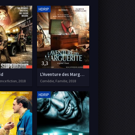
HDRIP
3,3
id
L'Aventure des Marguerite
ence fiction, 2018
Comédie, Famille, 2018
HDRIP