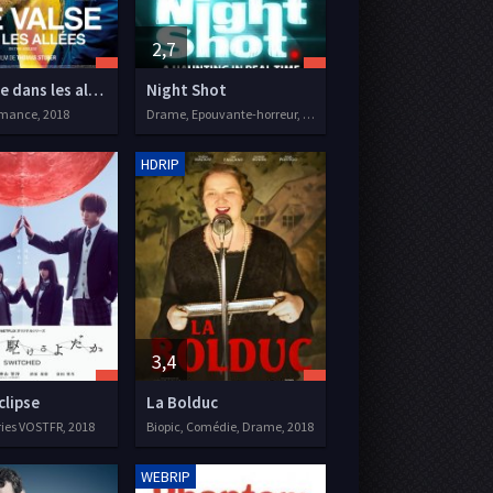
2,7
Une Valse dans les allées
Night Shot
mance, 2018
Drame, Epouvante-horreur, 2018
HDRIP
3,4
clipse
La Bolduc
ies VOSTFR, 2018
Biopic, Comédie, Drame, 2018
WEBRIP