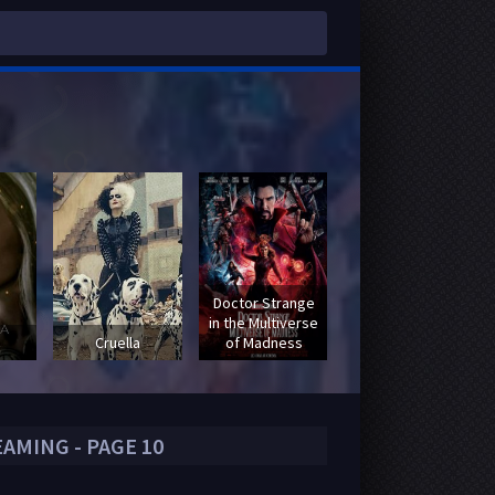
Doctor Strange
in the Multiverse
Fast & Furious :
Cruella
of Madness
Hobbs & Shaw
AMING - PAGE 10