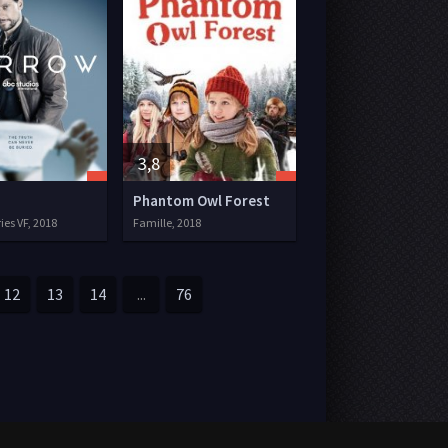
3,8
Phantom Owl Forest
ries VF, 2018
Famille, 2018
12
13
14
...
76