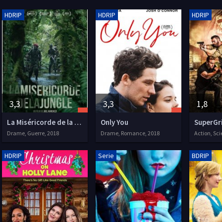
HDRIP
HDRIP
HDRIP
3,3
3,3
1,8
La Miséricorde de la Jungle
Only You
SuperGr
Drame, Guerre, 2018
Drame, Romance, 2018
Action, Sci
HDRIP
Serie
BDRIP