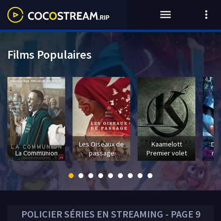
Films Populaires
Les Oiseaux de
Kaamelott
Dra
La Communion
passage
Premier volet
mo
POLICIER
SÉRIES EN STREAMING - PAGE 9