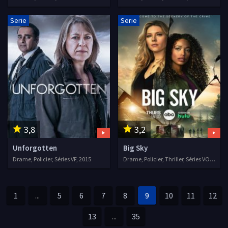
Serie
Serie
3,8
3,2
Unforgotten
Big Sky
Drame, Policier, Séries VF, 2015
Drame, Policier, Thriller, Séries VOSTFR, 2020
1
...
5
6
7
8
9
10
11
12
13
...
35