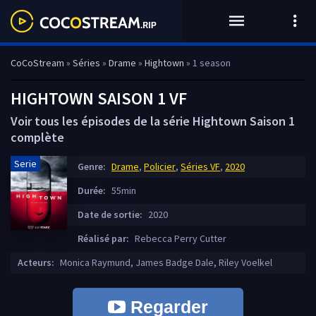
CoCoStream
»
Séries
»
Drame
»
Hightown
» 1 season
HIGHTOWN SAISON 1 VF
Voir tous les épisodes de la série Hightown Saison 1
complète
Serie
Genre:
Drame
,
Policier
,
Séries VF
,
2020
Durée:
55min
Date de sortie:
2020
Réalisé par:
Rebecca Perry Cutter
Acteurs:
Monica Raymund, James Badge Dale, Riley Voelkel
Regarder