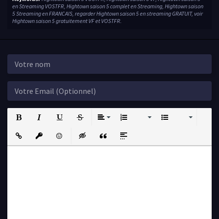
en Streaming VOSTFR, Hightown saison 5 complet en Streaming, Hightown saison
5 Streaming en FRANCAIS, regarder Hightown saison 5 en streaming GRATUIT, voir
Hightown saison 5 gratuitement VF et VOSTFR.
Bold
Italic
Underline
Strikethrough
Align
Ordered List
Unordered List
Insert Link
Insert protected link
Emoticons
Insert hidden text
Insert Quote
Insert spoiler