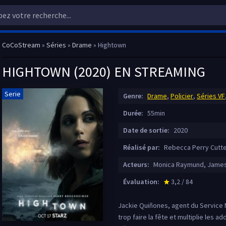
CoCoStream
»
Séries
»
Drame
» Hightown
HIGHTOWN (2020) EN STREAMING
Serie
Genre:
Drame
,
Policier
,
Séries VF
Durée:
55min
Date de sortie:
2020
Réalisé par:
Rebecca Perry Cutt
Acteurs:
Monica Raymund, James 
Évaluation:
3,2 / 84
star_rate
Jackie Quiñones, agent du Service 
trop faire la fête et multiplie les ad