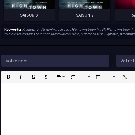
SAISON 3
SAISON 2
S
Hightown en Streaming, voir serie Hightown streaming VF, Hightown streamin
Keywords:
voir tous les épisodes de la série Hightown complète, regarde ta série Hightown, streaming
Bold
Italic
Underline
Strikethrough
Align
Ordered List
Unordered List
Insert L
I