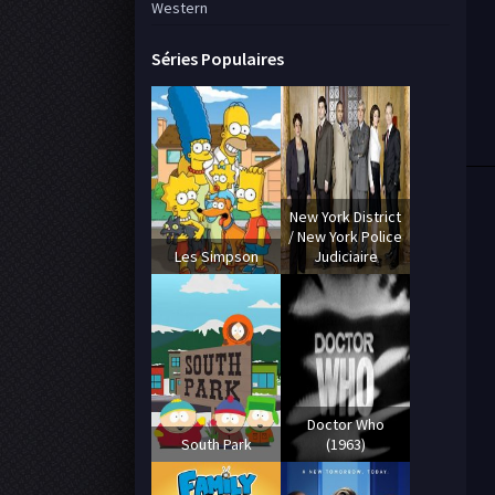
Western
Séries Populaires
New York District
/ New York Police
Les Simpson
Judiciaire
Doctor Who
South Park
(1963)