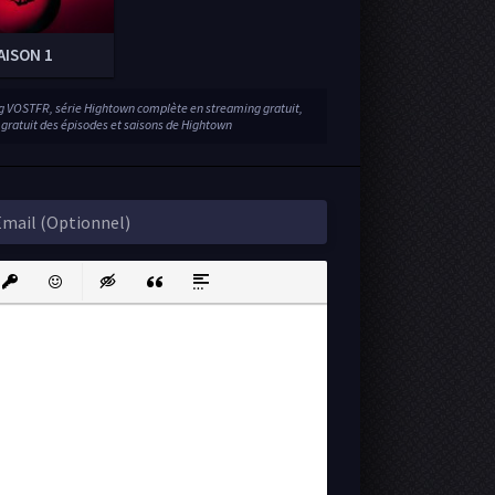
AISON 1
g VOSTFR, série Hightown complète en streaming gratuit,
 gratuit des épisodes et saisons de Hightown
ink
nsert protected link
Emoticons
Insert hidden text
Insert Quote
Insert spoiler