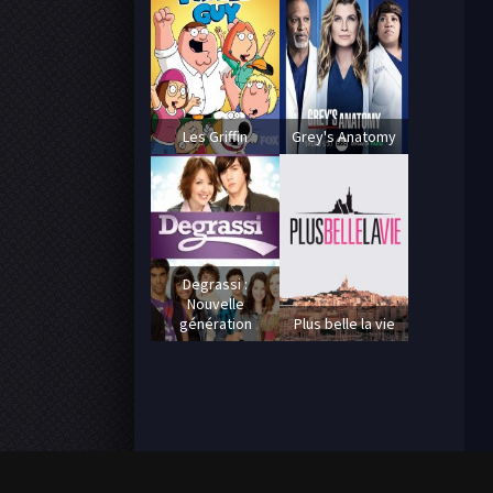
Les Griffin
Grey's Anatomy
Degrassi :
Nouvelle
génération
Plus belle la vie