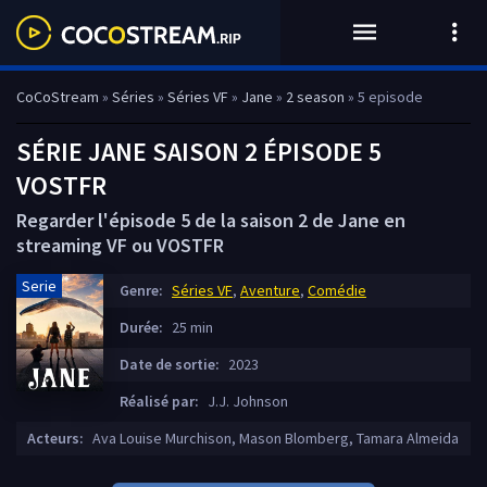
CoCoStream
»
Séries
»
Séries VF
»
Jane
»
2 season
» 5 episode
SÉRIE JANE SAISON 2 ÉPISODE 5
VOSTFR
Regarder l'épisode 5 de la saison 2 de Jane en
streaming VF ou VOSTFR
Serie
Genre:
Séries VF
,
Aventure
,
Comédie
Durée:
25 min
Date de sortie:
2023
Réalisé par:
J.J. Johnson
Acteurs:
Ava Louise Murchison, Mason Blomberg, Tamara Almeida