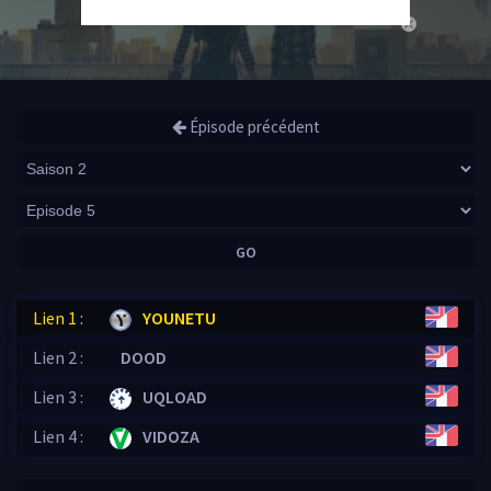
close
Épisode précédent
GO
Lien 1 :
YOUNETU
Lien 2 :
DOOD
Lien 3 :
UQLOAD
Lien 4 :
VIDOZA