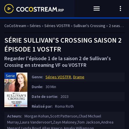
CoCoStream
»
Séries
»
Séries VOSTFR
»
Sullivan's Crossing
»
2 season
» 
SÉRIE SULLIVAN'S CROSSING SAISON 2
ÉPISODE 1 VOSTFR
Regarder l'épisode 1 de la saison 2 de Sullivan's
Crossing en streaming VF ou VOSTFR
Serie
Genre:
Séries VOSTFR
,
Drame
Durée:
30 Min
Date de sortie:
2023
Réalisé par:
Roma Roth
Acteurs:
Morgan Kohan,Scott Patterson,Chad Michael
Murray,Laura Vandervoort,Zayn Maloney,Tom Jackson,Andrea
Menard,Lynda Boyd,Allan Hawco,Amalia Williamson