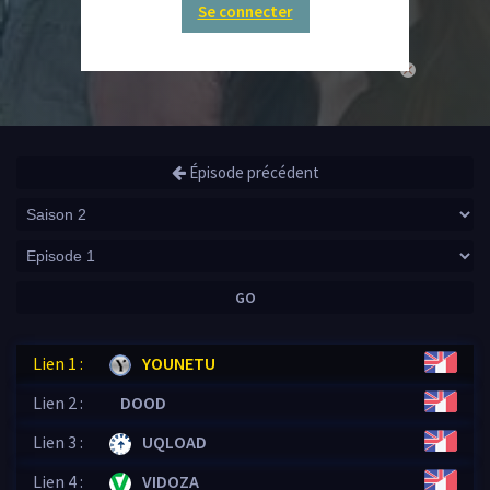
Se connecter
close
Épisode précédent
GO
Lien 1 :
YOUNETU
Lien 2 :
DOOD
Lien 3 :
UQLOAD
Lien 4 :
VIDOZA