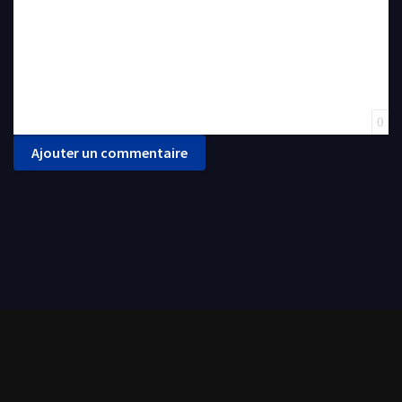
0
Ajouter un commentaire
CoCoStream met à votre disposition une grande panoplie de films et séries de tout