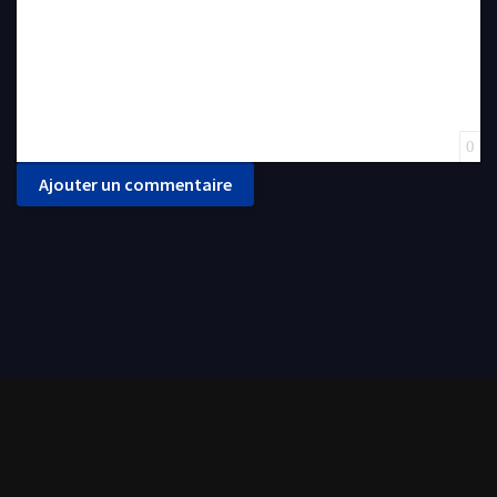
0
Ajouter un commentaire
CoCoStream met à votre disposition une grande panoplie de films et séries de tout