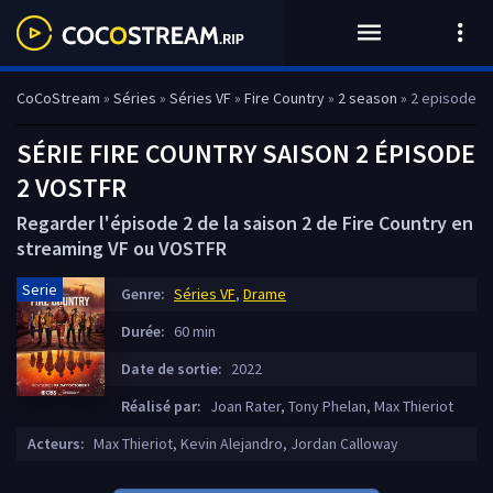
CoCoStream
»
Séries
»
Séries VF
»
Fire Country
»
2 season
» 2 episode
SÉRIE FIRE COUNTRY SAISON 2 ÉPISODE
2 VOSTFR
Regarder l'épisode 2 de la saison 2 de Fire Country en
streaming VF ou VOSTFR
Serie
Genre:
Séries VF
,
Drame
Durée:
60 min
Date de sortie:
2022
Réalisé par:
Joan Rater, Tony Phelan, Max Thieriot
Acteurs:
Max Thieriot, Kevin Alejandro, Jordan Calloway