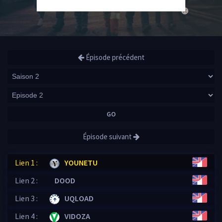
close
Épisode précédent
GO
Épisode suivant
Lien 1 :
YOUNETU
Lien 2 :
DOOD
Lien 3 :
UQLOAD
Lien 4 :
VIDOZA