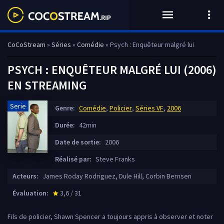
CoCoStream
»
Séries
»
Comédie
» Psych : Enquêteur malgré lui
PSYCH : ENQUÊTEUR MALGRÉ LUI (2006)
EN STREAMING
Serie
Genre:
Comédie
,
Policier
,
Séries VF
,
2006
Durée:
42min
Date de sortie:
2006
Réalisé par:
Steve Franks
Acteurs:
James Roday Rodriguez, Dule Hill, Corbin Bernsen
Évaluation:
3,6 / 31
star_rate
Fils de policier, Shawn Spencer a toujours appris à observer et noter