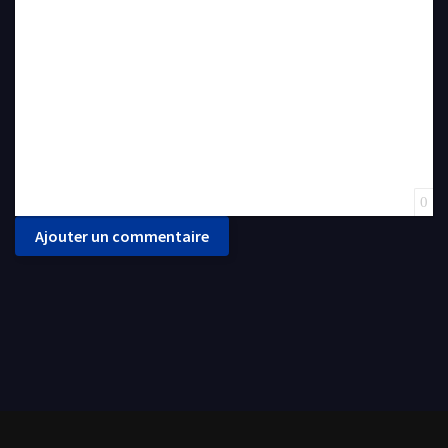
Insert Link
Insert protected link
Emoticons
Insert hidden text
Insert Quote
Insert spoiler
0
Ajouter un commentaire