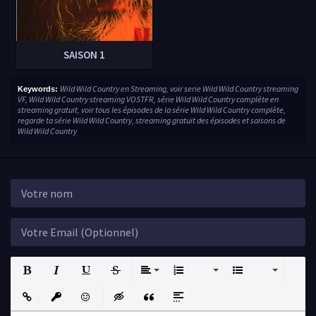
SAISON 1
Wild Wild Country en Streaming, voir serie Wild Wild Country streaming
Keywords:
VF, Wild Wild Country streaming VOSTFR, série Wild Wild Country complète en
streaming gratuit, voir tous les épisodes de la série Wild Wild Country complète,
regarde ta série Wild Wild Country, streaming gratuit des épisodes et saisons de
Wild Wild Country
Bold
Italic
Underline
Strikethrough
Align
Ordered List
Unordered List
Insert Link
Insert protected link
Emoticons
Insert hidden text
Insert Quote
Insert spoiler