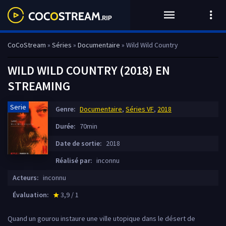
CoCoStream
»
Séries
»
Documentaire
» Wild Wild Country
WILD WILD COUNTRY (2018) EN
STREAMING
Serie
Genre:
Documentaire
,
Séries VF
,
2018
Durée:
70min
Date de sortie:
2018
Réalisé par:
inconnu
Acteurs:
inconnu
Évaluation:
3,9 / 1
star_rate
Quand un gourou instaure une ville utopique dans le désert de