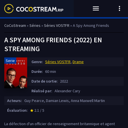
CoCoStream
»
Séries
»
Séries VOSTFR
» A Spy Among Friends
A SPY AMONG FRIENDS (2022) EN
STREAMING
Serie
Genre:
Séries VOSTFR
,
Drame
Durée:
60 min
Date de sortie:
2022
Réalisé par:
Alexander Cary
Acteurs:
Guy Pearce, Damian Lewis, Anna Maxwell Martin
Évaluation:
2.1 / 5
star_rate
La défection d'un officier de renseignement britannique et agent