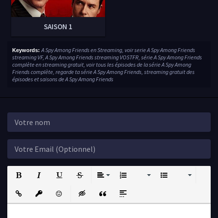
SAISON 1
A Spy Among Friends en Streaming, voir serie A Spy Among Friends
Keywords:
streaming VF, A Spy Among Friends streaming VOSTFR, série A Spy Among Friends
complète en streaming gratuit, voir tous les épisodes de la série A Spy Among
Friends complète, regarde ta série A Spy Among Friends, streaming gratuit des
épisodes et saisons de A Spy Among Friends
Bold
Italic
Underline
Strikethrough
Align
Ordered List
Unordered List
Insert Link
Insert protected link
Emoticons
Insert hidden text
Insert Quote
Insert spoiler