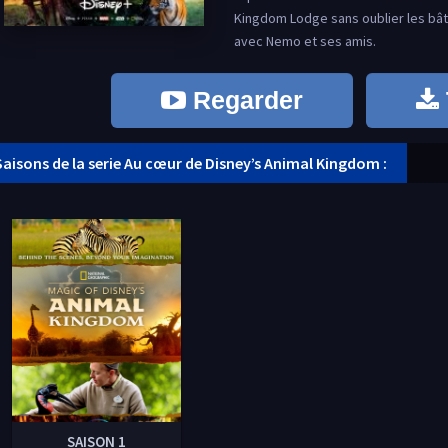
Kingdom Lodge sans oublier les bâ
avec Nemo et ses amis.
Regarder
Saisons de la serie Au cœur de Disney’s Animal Kingdom :
SAISON 1