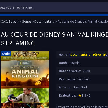
CoCoStream
»
Séries
»
Documentaire
» Au cœur de Disney’s Animal Kingd
AU CŒUR DE DISNEY’S ANIMAL KINGD
STREAMING
Serie
Genre:
Documentaire
,
Séries VF
,
Durée:
40 min
Date de sortie:
2020
Réalisé par:
inconnu
Acteurs:
Josh Gad
Évaluation:
3,3 / 2
star_rate
Explorez les merveilles de la natur