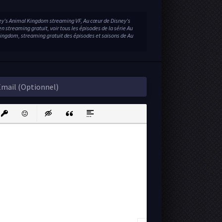
ey’s Animal Kingdom streaming VF, Au cœur de Disney’s
treaming gratuit, voir tous les épisodes de la série Au
ingdom, streaming gratuit des épisodes et saisons de Au
ink
nsert protected link
Emoticons
Insert hidden text
Insert Quote
Insert spoiler