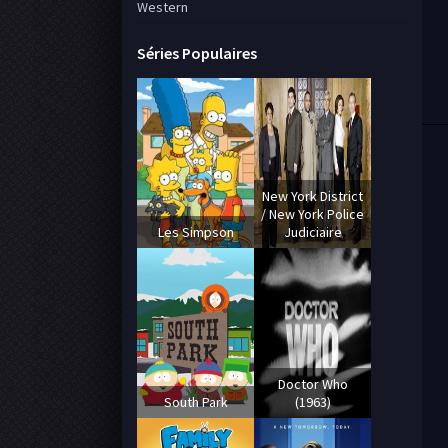
Western
Séries Populaires
New York District
/ New York Police
Les Simpson
Judiciaire
Doctor Who
South Park
(1963)