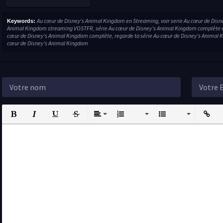
Au cœur de Disney’s Animal Kingdom en Streaming, voir serie Au cœur de Disn
Keywords:
Animal Kingdom streaming VOSTFR, série Au cœur de Disney’s Animal Kingdom complète en s
cœur de Disney’s Animal Kingdom complète, regarde ta série Au cœur de Disney’s Animal K
cœur de Disney’s Animal Kingdom
Bold
Italic
Underline
Strikethrough
Align
Ordered List
Unordered List
Insert L
I