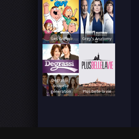
Les Griffin
Grey's Anatomy
Degrassi :
Nouvelle
génération
Plus belle la vie