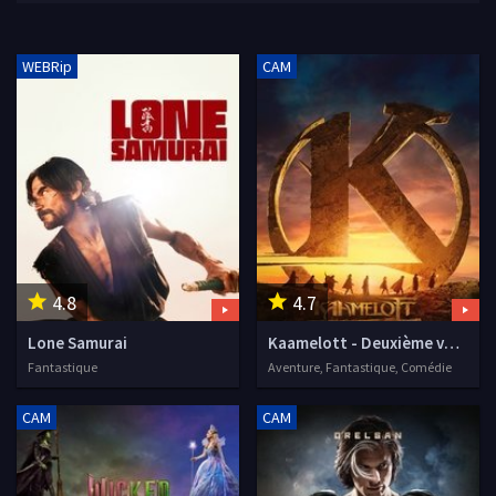
WEBRip
CAM
4.8
4.7
Lone Samurai
Kaamelott - Deuxième volet, partie 1
Fantastique
Aventure, Fantastique, Comédie
CAM
CAM