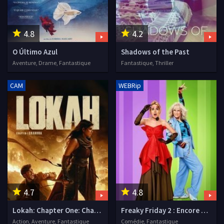
4.8
4.2
O Último Azul
Shadows of the Past
Aventure, Drame, Fantastique
Fantastique, Thriller
CAM
WEBRip
4.7
4.8
Lokah: Chapter One: Chandra
Freaky Friday 2 : Encore dans la peau de ma mère
Action, Aventure, Fantastique
Comédie, Fantastique