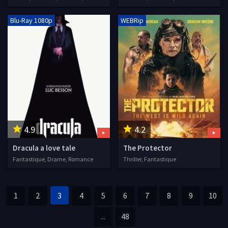
Blu-Ray 1080p
WEBRip
4.9
4.2
Dracula a love tale
The Protector
Fantastique, Drame, Romance
Thriller, Fantastique
1
2
3
4
5
6
7
8
9
10
...
48