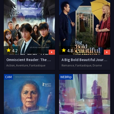
4.2
4.8
Omniscient Reader: The Prophecy
A Big Bold Beautiful Journey
Action, Aventure, Fantastique
Romance, Fantastique, Drame
CAM
WEBRip