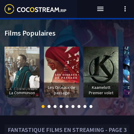
Films Populaires
Les Oiseaux de
Kaamelott
Dra
La Communion
passage
Premier volet
mo
FANTASTIQUE
FILMS EN STREAMING - PAGE 3