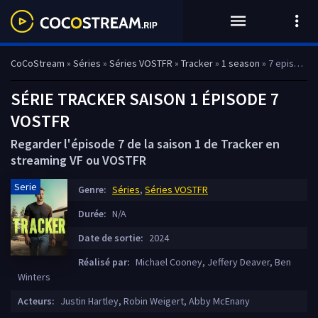
CoCoStream
»
Séries
»
Séries VOSTFR
»
Tracker
»
1 season
» 7 episode
SÉRIE TRACKER SAISON 1 ÉPISODE 7
VOSTFR
Regarder l'épisode 7 de la saison 1 de Tracker en
streaming VF ou VOSTFR
Serie
Genre:
Séries
,
Séries VOSTFR
Durée:
N/A
Date de sortie:
2024
Réalisé par:
Michael Cooney, Jeffery Deaver, Ben
Winters
Acteurs:
Justin Hartley, Robin Weigert, Abby McEnany