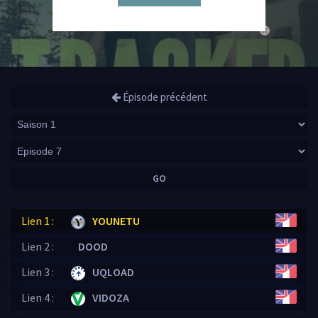
close
Épisode précédent
GO
Lien 1 :
YOUNETU
Lien 2 :
DOOD
Lien 3 :
UQLOAD
Lien 4 :
VIDOZA