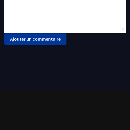
0
Ajouter un commentaire
CoCoStream met à votre disposition une grande panoplie de films et séries de tout
genre. Tout est disponible en streaming gratuit et en français (VF - VOSTFR).
L'accès est illimité et aucun abonnement n'est requis.
CoCoStream.RIP 2021 |
DMCA