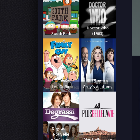
Doctor Who
South Park
(1963)
Les Griffin
Grey's Anatomy
Degrassi :
Nouvelle
génération
Plus belle la vie