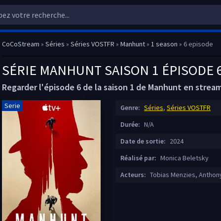
CoCoStream
»
Séries
»
Séries VOSTFR
»
Manhunt
»
1 season
» 6 episode
SÉRIE MANHUNT SAISON 1 ÉPISODE 
Regarder l'épisode 6 de la saison 1 de Manhunt en stre
Serie
Genre:
Séries
,
Séries VOSTFR
Durée:
N/A
Date de sortie:
2024
Réalisé par:
Monica Beletsky
Acteurs:
Tobias Menzies, Anthon