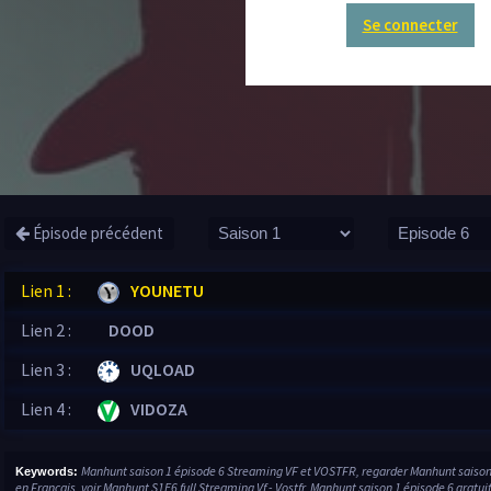
Se connecter
Épisode précédent
Lien 1 :
YOUNETU
Lien 2 :
DOOD
Lien 3 :
UQLOAD
Lien 4 :
VIDOZA
Manhunt saison 1 épisode 6 Streaming VF et VOSTFR, regarder Manhunt saison 
Keywords:
en Français, voir Manhunt S1E6 full Streaming Vf - Vostfr, Manhunt saison 1 épisode 6 gratuit 