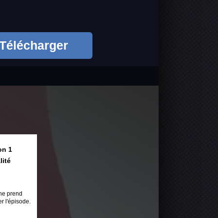
Télécharger
on 1
lité
ne prend
r l'épisode.