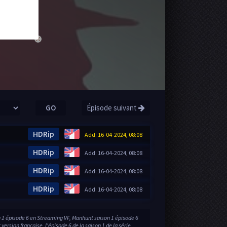
close
GO
Épisode suivant
HDRip
Add: 16-04-2024, 08:08
HDRip
Add: 16-04-2024, 08:08
HDRip
Add: 16-04-2024, 08:08
HDRip
Add: 16-04-2024, 08:08
1 épisode 6 en Streaming VF, Manhunt saison 1 épisode 6
version française, l'épisode 6 de la saison 1 de la série