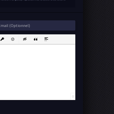
sert Link
Insert protected link
Emoticons
Insert hidden text
Insert Quote
Insert spoiler
0