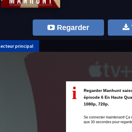
Regarder
Lecteur principal
i
Regarder Manhunt sais
épisode 6 En Haute Qua
1080p, 720p.
Se connecter maintenant! Ça 
que 30 secondes pour regarde