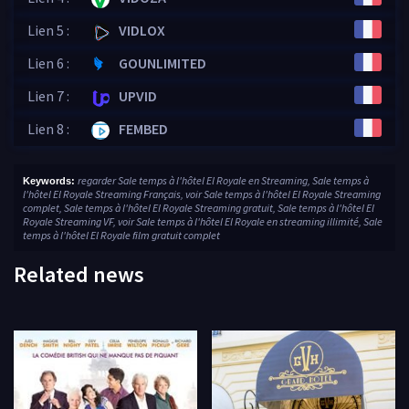
Lien 5 :
VIDLOX
Lien 6 :
GOUNLIMITED
Lien 7 :
UPVID
Lien 8 :
FEMBED
regarder Sale temps à l'hôtel El Royale en Streaming, Sale temps à
Keywords:
l'hôtel El Royale Streaming Français, voir Sale temps à l'hôtel El Royale Streaming
complet, Sale temps à l'hôtel El Royale Streaming gratuit, Sale temps à l'hôtel El
Royale Streaming VF, voir Sale temps à l'hôtel El Royale en streaming illimité, Sale
temps à l'hôtel El Royale film gratuit complet
Related news