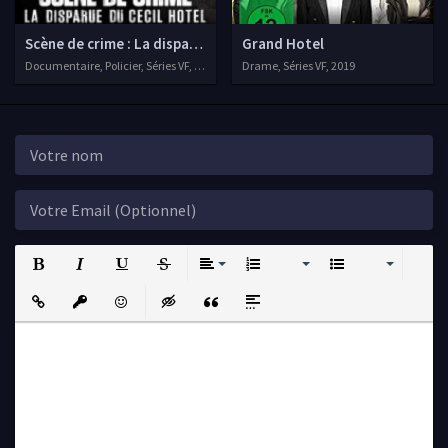
Scène de crime : La disparue du Cecil Hotel
Grand Hotel
Documentaire, Policier, Séries VF, 2021
Drame, Séries VF, 2019
Bold
Italic
Underline
Strikethrough
Align
Ordered List
Unordered List
Insert Link
Insert protected link
Emoticons
Insert hidden text
Insert Quote
Insert spoiler