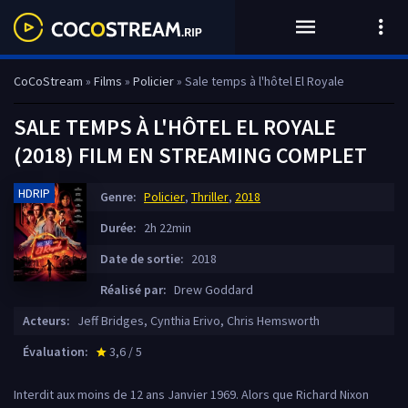
CoCoStream
»
Films
»
Policier
» Sale temps à l'hôtel El Royale
SALE TEMPS À L'HÔTEL EL ROYALE
(2018) FILM EN STREAMING COMPLET
HDRIP
Genre:
Policier
,
Thriller
,
2018
Durée:
2h 22min
Date de sortie:
2018
Réalisé par:
Drew Goddard
Acteurs:
Jeff Bridges, Cynthia Erivo, Chris Hemsworth
Évaluation:
3,6 / 5
star_rate
Interdit aux moins de 12 ans Janvier 1969. Alors que Richard Nixon