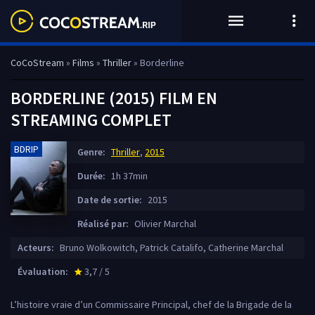
CoCoStream
»
Films
»
Thriller
» Borderline
BORDERLINE (2015) FILM EN
STREAMING COMPLET
BDRIP
Genre:
Thriller
,
2015
Durée:
1h 37min
Date de sortie:
2015
Réalisé par:
Olivier Marchal
Acteurs:
Bruno Wolkowitch, Patrick Catalifo, Catherine Marchal
Évaluation:
3,7 / 5
star_rate
L’histoire vraie d’un Commissaire Principal, chef de la Brigade de la