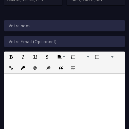
Bold
Italic
Underline
Strikethrough
Align
Ordered List
Unordered List
Insert Link
Insert protected link
Emoticons
Insert hidden text
Insert Quote
Insert spoiler