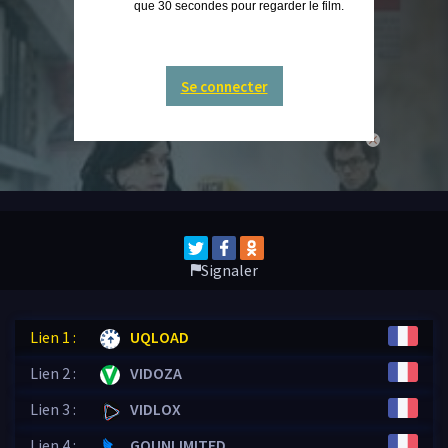
que 30 secondes pour regarder le film.
Se connecter
close
Signaler
Lien 1 :
UQLOAD
Lien 2 :
VIDOZA
Lien 3 :
VIDLOX
Lien 4 :
GOUNLIMITED