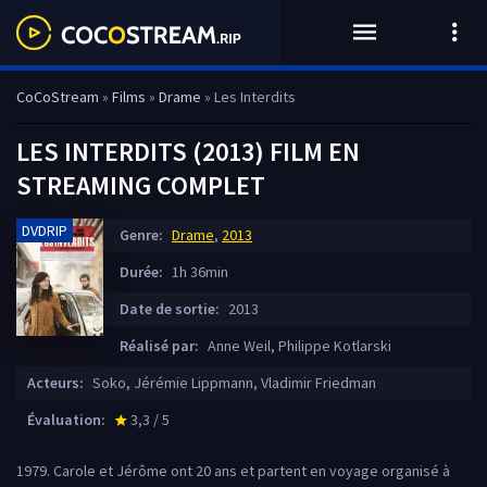
CoCoStream
»
Films
»
Drame
» Les Interdits
LES INTERDITS (2013) FILM EN
STREAMING COMPLET
DVDRIP
Genre:
Drame
,
2013
Durée:
1h 36min
Date de sortie:
2013
Réalisé par:
Anne Weil, Philippe Kotlarski
Acteurs:
Soko, Jérémie Lippmann, Vladimir Friedman
Évaluation:
3,3 / 5
star_rate
1979. Carole et Jérôme ont 20 ans et partent en voyage organisé à