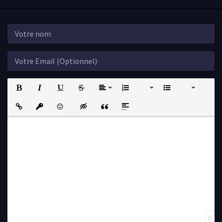
Bold
Italic
Underline
Strikethrough
Align
Ordered List
Unordered List
Insert Link
Insert protected link
Emoticons
Insert hidden text
Insert Quote
Insert spoiler
0