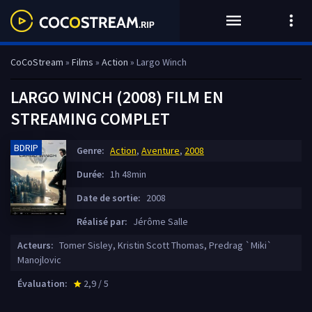
CoCoStream
»
Films
»
Action
» Largo Winch
LARGO WINCH (2008) FILM EN
STREAMING COMPLET
BDRIP
Genre:
Action
,
Aventure
,
2008
Durée:
1h 48min
Date de sortie:
2008
Réalisé par:
Jérôme Salle
Acteurs:
Tomer Sisley, Kristin Scott Thomas, Predrag `Miki`
Manojlovic
Évaluation:
2,9 / 5
star_rate