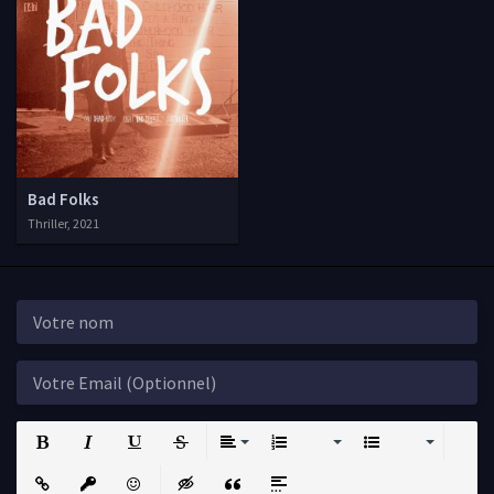
Bad Folks
Thriller, 2021
Bold
Italic
Underline
Strikethrough
Align
Ordered List
Unordered List