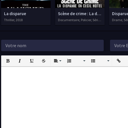
La disparue
Scène de crime : La disparue du Cecil
Disparu
Thriller, 2018
Documentaire, Policier, Séries VF, 2021
Drame, Sér
Bold
Italic
Underline
Strikethrough
Align
Ordered List
Unordered List
Insert L
I