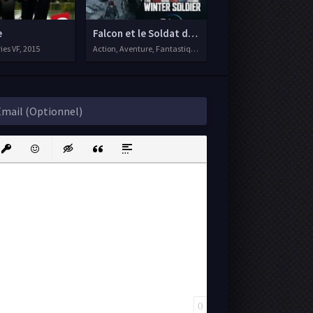
 Hotel
e
Falcon et le Soldat de l'Hiver
ies VF, 2015
Action, Aventure, Fantastique, Séries VF, 2021
ink
nsert protected link
Emoticons
Insert hidden text
Insert Quote
Insert spoiler
0