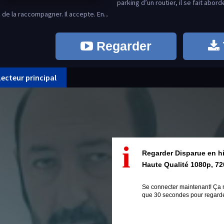
parking d’un routier, il se fait abor
de la raccompagner. Il accepte. En...
Regarder
Lecteur principal
i
Regarder Disparue en h
Haute Qualité 1080p, 72
Se connecter maintenant! Ça 
que 30 secondes pour regarder