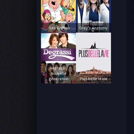
Les Griffin
Grey's Anatomy
Degrassi :
Nouvelle
génération
Plus belle la vie