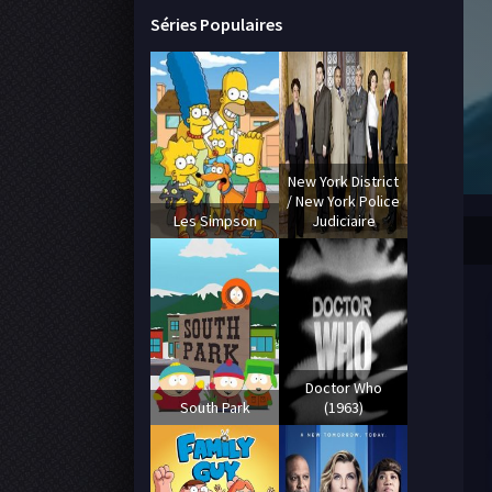
Séries Populaires
New York District
/ New York Police
Les Simpson
Judiciaire
Doctor Who
South Park
(1963)