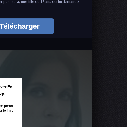
der par Laura, une fille de 18 ans qui lui demande
Télécharger
iver En
0p.
ne prend
 le film.