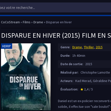
CoCoStream
»
Films
»
Drame
» Disparue en hiver
DISPARUE EN HIVER (2015) FILM EN
HDRIP
Genre:
Drame
,
Thriller
,
2015
Durée:
1h 40min
Date de sortie:
2015
Réalisé par:
Christophe Lamotte
Acteurs:
Kad Merad, Géraldine Pai
Évaluation:
2,4 / 5
star_rate
Daniel est un ex-policier reconvert
solide, il effectue son "sale boulot"