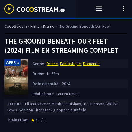
CoCoStream
»
Films
»
Drame
» The Ground Beneath Our Feet
THE GROUND BENEATH OUR FEET
(2024) FILM EN STREAMING COMPLET
WEBRip
Genre:
Drame
,
Fantastique
,
Romance
Durée:
1h 58m
Date de sortie:
2024
Réalisé par:
Lauren Havel
Acteurs:
Elliana Mckean,Mirabelle Bishaw,Eric Johnson,Addilyn
Lewis,Addison Fitzpatrick,Cooper Southfield
Évaluation:
4.1 / 5
star_rate