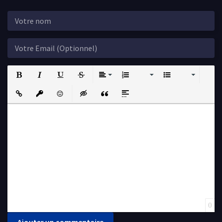
Bold
Italic
Underline
Strikethrough
Align
Ordered List
Unordered List
Insert Link
Insert protected link
Emoticons
Insert hidden text
Insert Quote
Insert spoiler
0