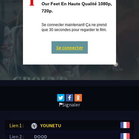
Our Feet En Haute Qualité 1080p,
720p.
Se connecter maintenant! Ça ne prend
que 30 secondes pour regarder le film.
Se connecter
close
Signaler
Lien 1 :
YOUNETU
Lien 2 :
DOOD