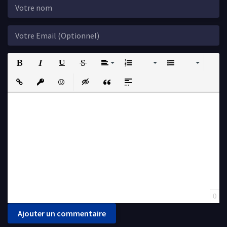
Bold
Italic
Underline
Strikethrough
Align
Ordered List
Unordered List
Insert Link
Insert protected link
Emoticons
Insert hidden text
Insert Quote
Insert spoiler
0
Ajouter un commentaire