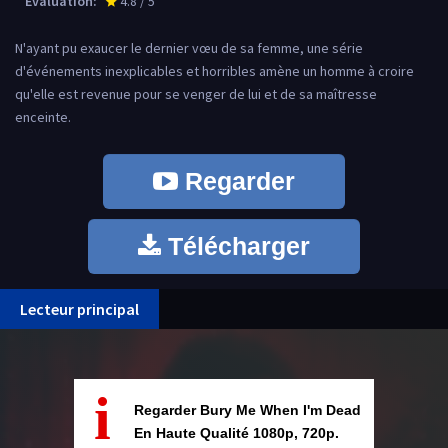
Évaluation:
4.8 / 5
star_rate
N'ayant pu exaucer le dernier vœu de sa femme, une série
d'événements inexplicables et horribles amène un homme à croire
qu'elle est revenue pour se venger de lui et de sa maîtresse
enceinte.
Regarder
Télécharger
Lecteur principal
i
Regarder Bury Me When I'm Dead
En Haute Qualité 1080p, 720p.