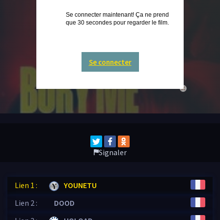
Se connecter maintenant! Ça ne prend
que 30 secondes pour regarder le film.
Se connecter
close
Signaler
Lien 1 :
YOUNETU
Lien 2 :
DOOD