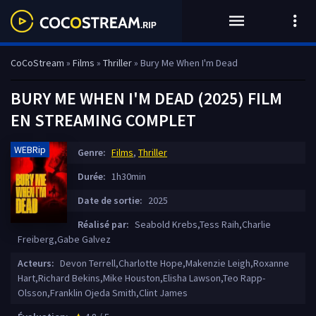
CoCoStream
»
Films
»
Thriller
» Bury Me When I'm Dead
BURY ME WHEN I'M DEAD (2025) FILM
EN STREAMING COMPLET
WEBRip
Genre:
Films
,
Thriller
Durée:
1h30min
Date de sortie:
2025
Réalisé par:
Seabold Krebs,Tess Raih,Charlie
Freiberg,Gabe Galvez
Acteurs:
Devon Terrell,Charlotte Hope,Makenzie Leigh,Roxanne
Hart,Richard Bekins,Mike Houston,Elisha Lawson,Teo Rapp-
Olsson,Franklin Ojeda Smith,Clint James