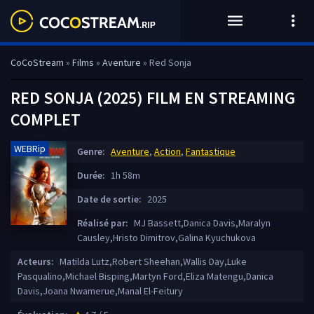
CoCoStream
»
Films
»
Aventure
» Red Sonja
RED SONJA (2025) FILM EN STREAMING
COMPLET
WEBRip
Genre:
Aventure
,
Action
,
Fantastique
Durée:
1h 58m
Date de sortie:
2025
Réalisé par:
MJ Bassett,Danica Davis,Maralyn
Causley,Hristo Dimitrov,Galina Kyuchukova
Acteurs:
Matilda Lutz,Robert Sheehan,Wallis Day,Luke
Pasqualino,Michael Bisping,Martyn Ford,Eliza Matengu,Danica
Davis,Joana Nwamerue,Manal El-Feitury