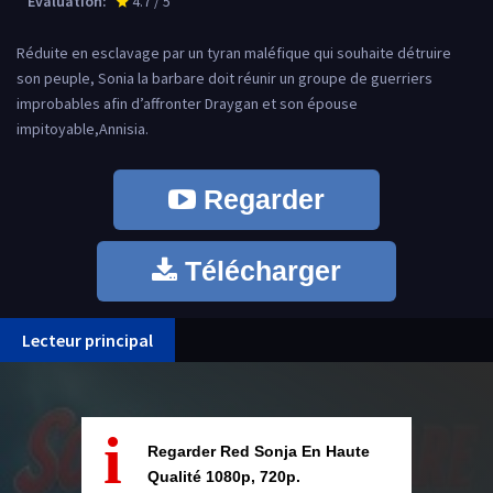
Évaluation:
4.7 / 5
star_rate
Réduite en esclavage par un tyran maléfique qui souhaite détruire
son peuple, Sonia la barbare doit réunir un groupe de guerriers
improbables afin d’affronter Draygan et son épouse
impitoyable,Annisia.
Regarder
Télécharger
Lecteur principal
i
Regarder Red Sonja En Haute
Qualité 1080p, 720p.