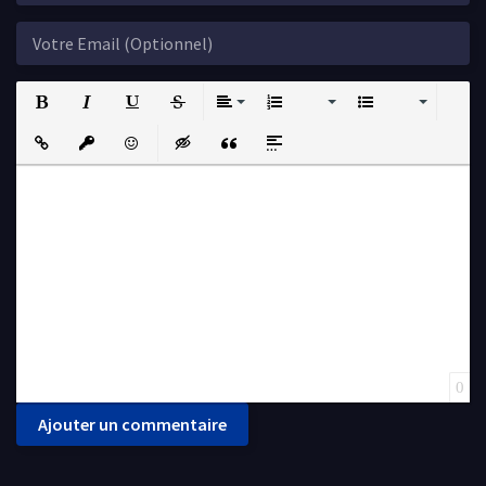
Bold
Italic
Underline
Strikethrough
Align
Ordered List
Unordered List
Insert Link
Insert protected link
Emoticons
Insert hidden text
Insert Quote
Insert spoiler
0
Ajouter un commentaire