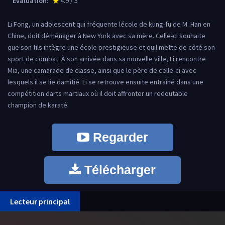
Évaluation:
4.9 / 5
star_rate
Li Fong, un adolescent qui fréquente lécole de kung-fu de M. Han en
Chine, doit déménager à New York avec sa mère. Celle-ci souhaite
que son fils intègre une école prestigieuse et quil mette de côté son
sport de combat. À son arrivée dans sa nouvelle ville, Li rencontre
Mia, une camarade de classe, ainsi que le père de celle-ci avec
lesquels il se lie damitié. Li se retrouve ensuite entraîné dans une
compétition darts martiaux où il doit affronter un redoutable
champion de karaté.
Regarder
Télécharger
Lecteur principal