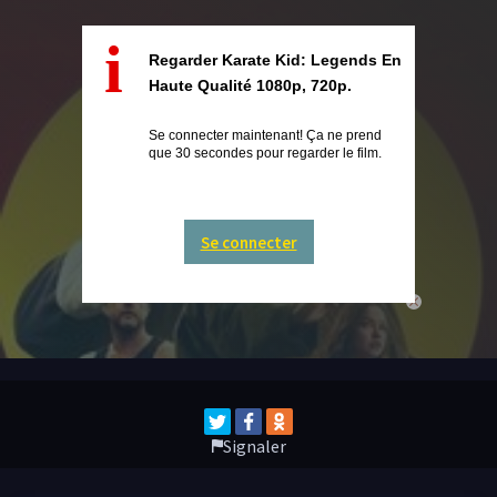
i
Regarder Karate Kid: Legends En
Haute Qualité 1080p, 720p.
Se connecter maintenant! Ça ne prend
que 30 secondes pour regarder le film.
Se connecter
close
Signaler