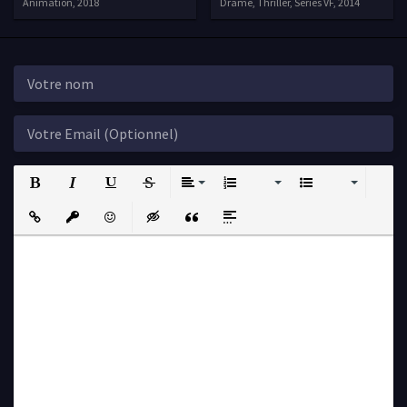
Animation, 2018
Drame, Thriller, Séries VF, 2014
Bold
Italic
Underline
Strikethrough
Align
Ordered List
Unordered List
Insert Link
Insert protected link
Emoticons
Insert hidden text
Insert Quote
Insert spoiler