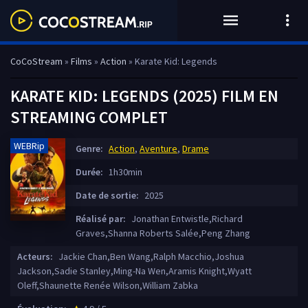
CoCoStream
»
Films
»
Action
» Karate Kid: Legends
KARATE KID: LEGENDS (2025) FILM EN
STREAMING COMPLET
WEBRip
Genre:
Action
,
Aventure
,
Drame
Durée:
1h30min
Date de sortie:
2025
Réalisé par:
Jonathan Entwistle,Richard
Graves,Shanna Roberts Salée,Peng Zhang
Acteurs:
Jackie Chan,Ben Wang,Ralph Macchio,Joshua
Jackson,Sadie Stanley,Ming-Na Wen,Aramis Knight,Wyatt
Oleff,Shaunette Renée Wilson,William Zabka