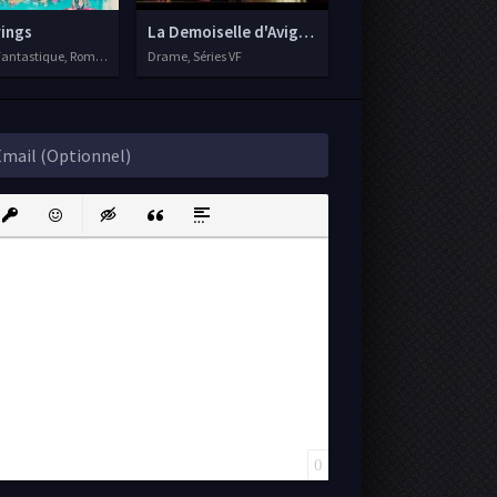
rings
La Demoiselle d'Avignon
Fantastique, Romance, 2020
Drame, Séries VF
ink
nsert protected link
Emoticons
Insert hidden text
Insert Quote
Insert spoiler
0