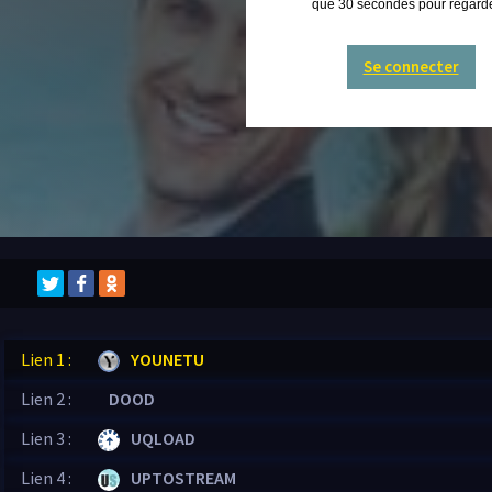
que 30 secondes pour regarder
Se connecter
Lien 1 :
YOUNETU
Lien 2 :
DOOD
Lien 3 :
UQLOAD
Lien 4 :
UPTOSTREAM