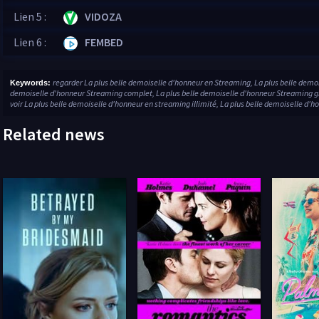
Lien 5 :
VIDOZA
Lien 6 :
FEMBED
regarder La plus belle demoiselle d'honneur en Streaming, La plus belle demoi
Keywords:
demoiselle d'honneur Streaming complet, La plus belle demoiselle d'honneur Streaming gr
voir La plus belle demoiselle d'honneur en streaming illimité, La plus belle demoiselle d'h
Related news