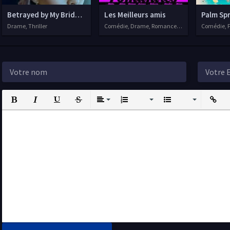
Betrayed by My Bridesmaid
Les Meilleurs amis
Palm Sp
Drame, Thriller
Comédie, Drame, Romance, 2012
Comédie, 
Bold
Italic
Underline
Strikethrough
Align
Ordered List
Unordered List
Insert L
I