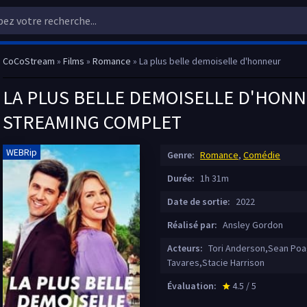
CoCoStream
»
Films
»
Romance
» La plus belle demoiselle d'honneur
LA PLUS BELLE DEMOISELLE D'HONNE
STREAMING COMPLET
WEBRip
Genre:
Romance
,
Comédie
Durée:
1h 31m
Date de sortie:
2022
Réalisé par:
Ansley Gordon
Acteurs:
Tori Anderson,Sean Poa
Tavares,Stacie Harrison
Évaluation:
4.5 / 5
star_rate