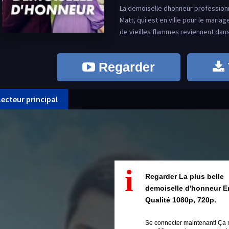
La demoiselle dhonneur professionne
Matt, qui est en ville pour le maria
de vieilles flammes reviennent dans
Regarder
Lecteur principal
i
Regarder La plus belle
demoiselle d'honneur E
Qualité 1080p, 720p.
Se connecter maintenant! Ça 