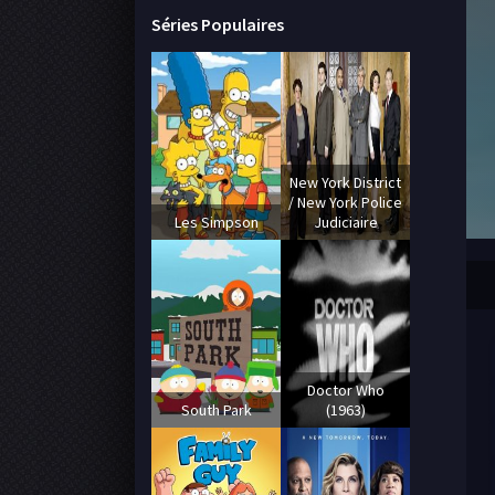
Séries Populaires
New York District
/ New York Police
Les Simpson
Judiciaire
Doctor Who
South Park
(1963)