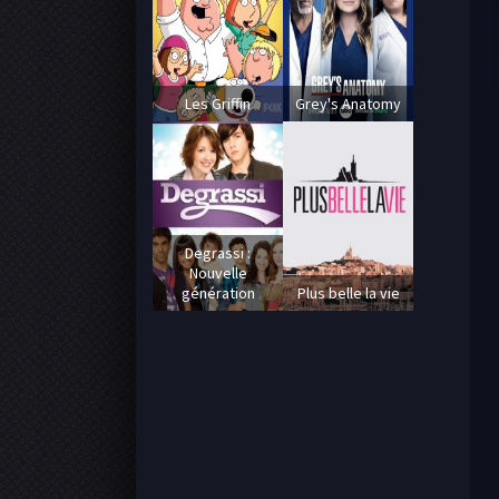
Les Griffin
Grey's Anatomy
Degrassi :
Nouvelle
génération
Plus belle la vie