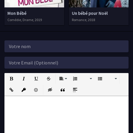
Mon Bébé
Un bébé pour Noël
Comédie, Drame, 2019
Romance, 2018
Bold
Italic
Underline
Strikethrough
Align
Ordered List
Unordered List
Insert Link
Insert protected link
Emoticons
Insert hidden text
Insert Quote
Insert spoiler