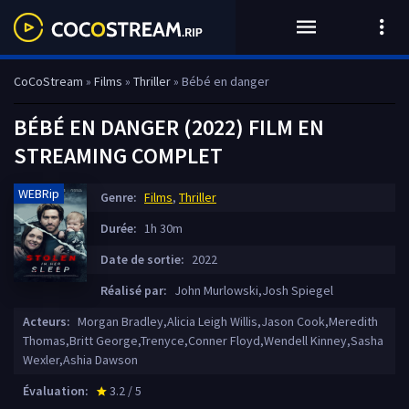
CoCoStream
»
Films
»
Thriller
» Bébé en danger
BÉBÉ EN DANGER (2022) FILM EN
STREAMING COMPLET
WEBRip
Genre:
Films
,
Thriller
Durée:
1h 30m
Date de sortie:
2022
Réalisé par:
John Murlowski,Josh Spiegel
Acteurs:
Morgan Bradley,Alicia Leigh Willis,Jason Cook,Meredith
Thomas,Britt George,Trenyce,Conner Floyd,Wendell Kinney,Sasha
Wexler,Ashia Dawson
Évaluation:
3.2 / 5
star_rate