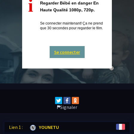
i
Regarder Bébé en danger En
Haute Qualité 1080p, 720p.
Se connecter maintenant! Ça ne prend
que 30 secondes pour regarder le film.
Se connecter
close
Signaler
Lien 1 :
YOUNETU