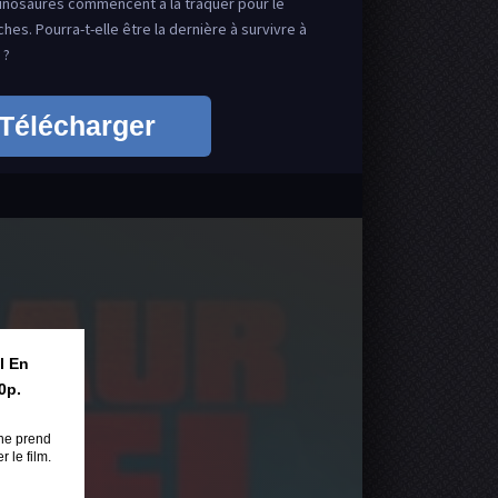
dinosaures commencent à la traquer pour le
hes. Pourra-t-elle être la dernière à survivre à
 ?
Télécharger
l En
0p.
ne prend
 le film.