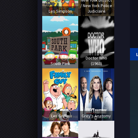
New York District
/ New York Police
Les Simpson
Judiciaire
Doctor Who
South Park
(1963)
Les Griffin
Grey's Anatomy