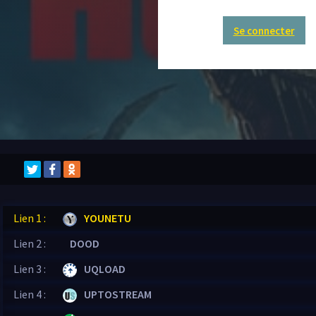
Se connecter
Lien 1 :
YOUNETU
Lien 2 :
DOOD
Lien 3 :
UQLOAD
Lien 4 :
UPTOSTREAM