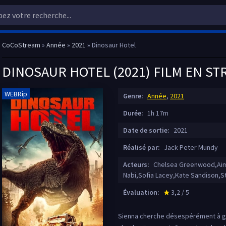
CoCoStream
»
Année
»
2021
» Dinosaur Hotel
DINOSAUR HOTEL (2021) FILM EN S
WEBRip
Genre:
Année
,
2021
Durée:
1h 17m
Date de sortie:
2021
Réalisé par:
Jack Peter Mundy
Acteurs:
Chelsea Greenwood,Aime
Nabi,Sofia Lacey,Kate Sandison,S
Évaluation:
3,2 / 5
star_rate
Sienna cherche désespérément à gag