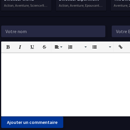
Action, Aventure, Science fiction
Action, Aventure, Epouvante-horreur, 2015
Aventure, 
Bold
Italic
Underline
Strikethrough
Align
Ordered List
Unordered List
Insert L
I
Ajouter un commentaire