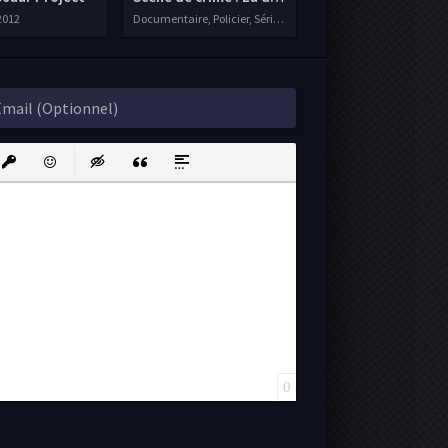
2012
Documentaire, Policier, Séries VF, 2021
ink
nsert protected link
Emoticons
Insert hidden text
Insert Quote
Insert spoiler
0