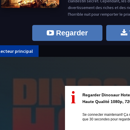
clandestin secret. Cependant, les 
divertissement des riches et des ric
l'horrible nuit pour remporter le prix
Regarder
Lecteur principal
i
Regarder Dinosaur Hote
Haute Qualité 1080p, 72
Se connecter maintenant! Ça 
que 30 secondes pour regarder